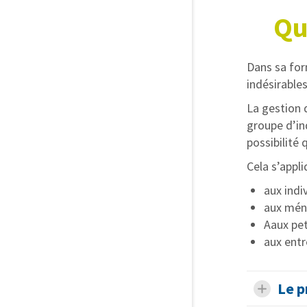
Qu
Dans sa form
indésirable
La gestion d
groupe d’ind
possibilité
Cela s’appli
aux indi
aux mén
Aaux pet
aux entr
Le p