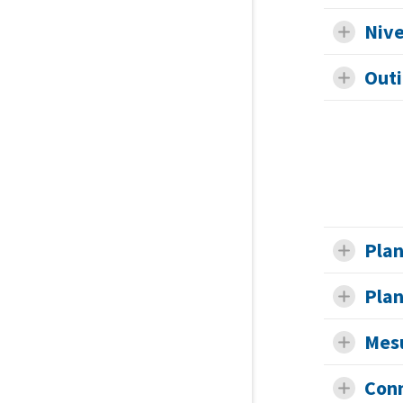
Nive
Outi
Plan
Plan
Mesu
Conn