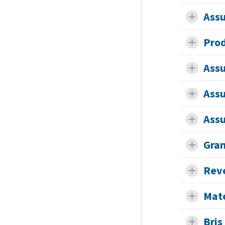
Assu
Prod
Assu
Assu
Assu
Gran
Reve
Maté
Bris