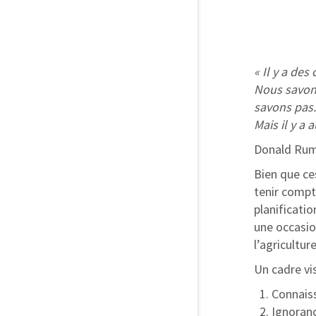
« Il y a de
Nous savons
savons pas.
Mais il y a
Donald Rums
Bien que ce
tenir compt
planificati
une occasio
l’agricultur
Un cadre vis
Connais
Ignoranc