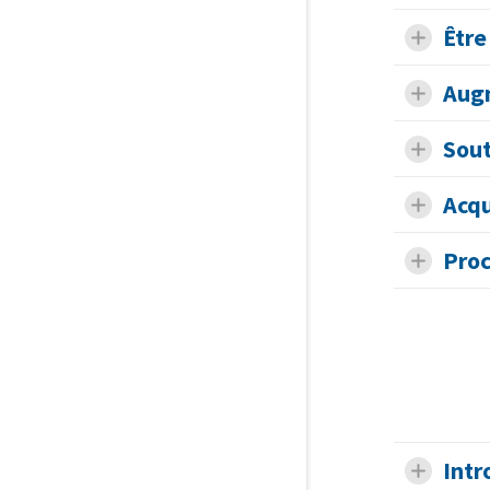
Être
Augm
Sout
Acqu
Proc
Intr