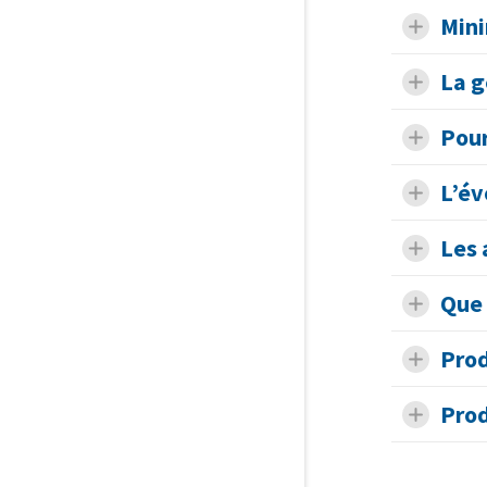
Mini
La g
Pour
L’év
Les 
Que 
Prod
Prod