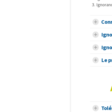
Ignoran
Conn
Igno
Igno
Le p
Tolé